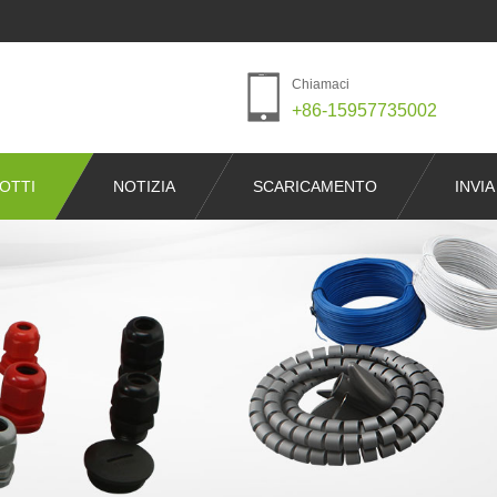
Chiamaci
+86-15957735002
OTTI
NOTIZIA
SCARICAMENTO
INVIA