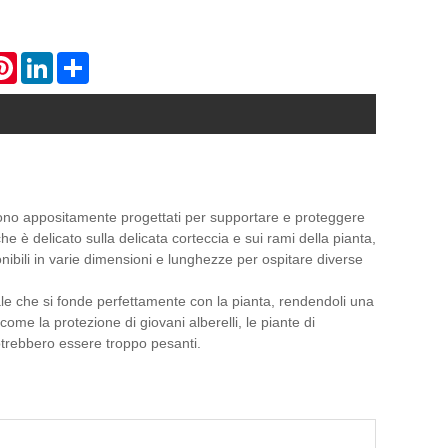
atsApp
Pinterest
LinkedIn
Share
 sono appositamente progettati per supportare e proteggere
he è delicato sulla delicata corteccia e sui rami della pianta,
onibili in varie dimensioni e lunghezze per ospitare diverse
rale che si fonde perfettamente con la pianta, rendendoli una
 come la protezione di giovani alberelli, le piante di
trebbero essere troppo pesanti.