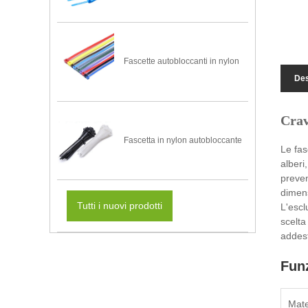
Fascette autobloccanti in nylon
Des
Crav
Fascetta in nylon autobloccante
Le fas
alberi
preven
dimens
Tutti i nuovi prodotti
L'escl
scelta
addest
Funz
Mate