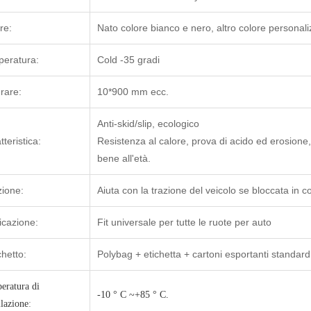
re:
Nato colore bianco e nero, altro colore personali
eratura:
Cold -35 gradi
rare:
10*900 mm ecc.
Anti-skid/slip, ecologico
tteristica:
Resistenza al calore, prova di acido ed erosione,
bene all'età.
ione:
Aiuta con la trazione del veicolo se bloccata in c
icazione:
Fit universale per tutte le ruote per auto
hetto:
Polybag + etichetta + cartoni esportanti standard
eratura di
-10 ° C ~+85 ° C.
llazione
: