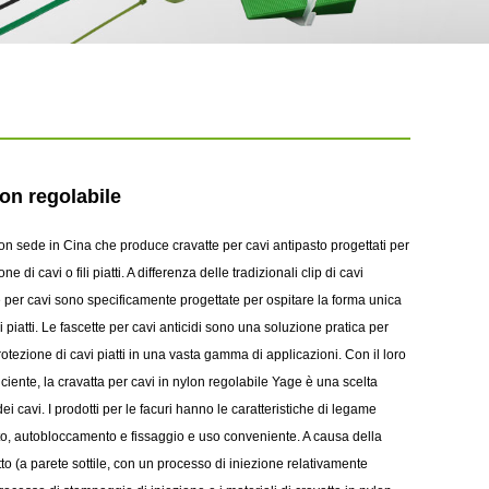
lon regolabile
n sede in Cina che produce cravatte per cavi antipasto progettati per
ne di cavi o fili piatti. A differenza delle tradizionali clip di cavi
e per cavi sono specificamente progettate per ospitare la forma unica
 piatti. Le fascette per cavi anticidi sono una soluzione pratica per
rotezione di cavi piatti in una vasta gamma di applicazioni. Con il loro
iciente, la cravatta per cavi in ​​nylon regolabile Yage è una scelta
ei cavi. I prodotti per le facuri hanno le caratteristiche di legame
o, autobloccamento e fissaggio e uso conveniente. A causa della
to (a parete sottile, con un processo di iniezione relativamente