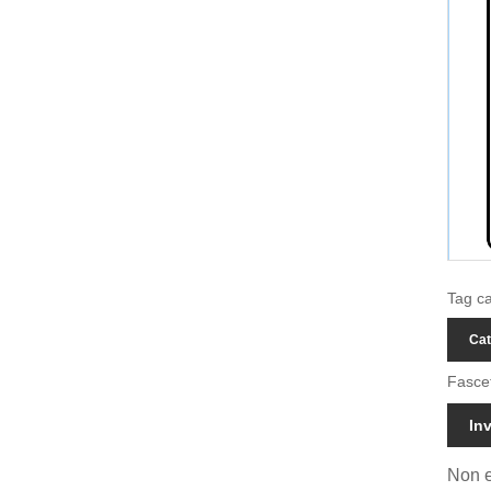
Tag ca
Cat
Fascet
Inv
Non e