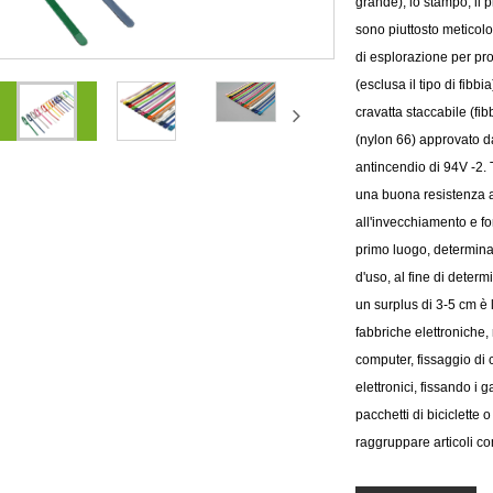
grande), lo stampo, il p
sono piuttosto meticolo
di esplorazione per pro
(esclusa il tipo di fibb
cravatta staccabile (fib
(nylon 66) approvato 
antincendio di 94V -2
una buona resistenza al
all'invecchiamento e for
primo luogo, determinar
d'uso, al fine di determ
un surplus di 3-5 cm è 
fabbriche elettroniche
computer, fissaggio di c
elettronici, fissando i 
pacchetti di biciclette
raggruppare articoli com