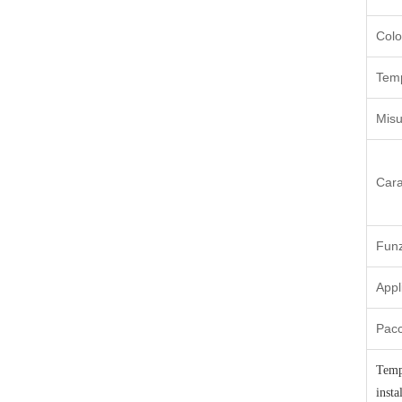
Colo
Temp
Misu
Cara
Funz
Appl
Pacc
Temp
insta