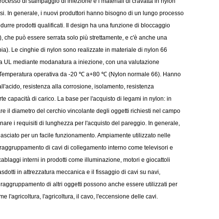
rocesso di stampaggio di iniezione e i materiali di cravatta in nylon
si. In generale, i nuovi produttori hanno bisogno di un lungo processo
durre prodotti qualificati. Il design ha una funzione di bloccaggio
ia), che può essere serrata solo più strettamente, e c'è anche una
bia). Le cinghie di nylon sono realizzate in materiale di nylon 66
da UL mediante modanatura a iniezione, con una valutazione
. Temperatura operativa da -20 ℃ a+80 ℃ (Nylon normale 66). Hanno
l'acido, resistenza alla corrosione, isolamento, resistenza
te capacità di carico. La base per l'acquisto di legami in nylon: in
e il diametro del cerchio vincolante degli oggetti richiesti nel campo
inare i requisiti di lunghezza per l'acquisto del pareggio. In generale,
lasciato per un facile funzionamento. Ampiamente utilizzato nelle
, raggruppamento di cavi di collegamento interno come televisori e
ablaggi interni in prodotti come illuminazione, motori e giocattoli
gasdotti in attrezzatura meccanica e il fissaggio di cavi su navi,
 o raggruppamento di altri oggetti possono anche essere utilizzati per
e l'agricoltura, l'agricoltura, il cavo, l'eccensione delle cavi.