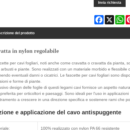
Invia richiesta
Facebook
X
Wh
crizione del prodotto
atta in nylon regolabile
cette per cavi fogliari, noti anche come cravatta o cravatta da pianta,
, arbusti e piante. Sono realizzati con un materiale morbido e flessibile c
endo eventuali danni o cicatrici. Le fascette per cavi fogliari sono disp
ioni e forme di piante.
usivo design delle foglie di questi legami cavi fornisce un aspetto natu
 preferita per orticoltori e paesaggi. Sono ideali per l'uso in applicazioni
ramento a crescere in una direzione specifica e sostenere rami che po
ione e applicazione del cavo antispuggente
riale:
100% realizzato con nylon PA 66 resistente