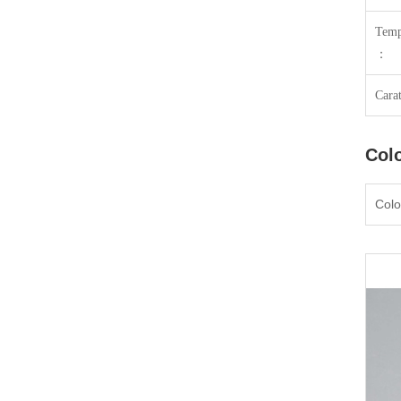
Temp
：
Carat
Colo
Colo