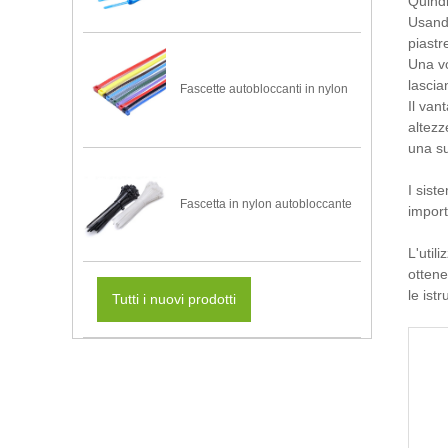
Quindi
Usando
piastre
Una vo
lascia
Fascette autobloccanti in nylon
Il van
altezz
una su
I sist
Fascetta in nylon autobloccante
import
L'util
ottene
le ist
Tutti i nuovi prodotti