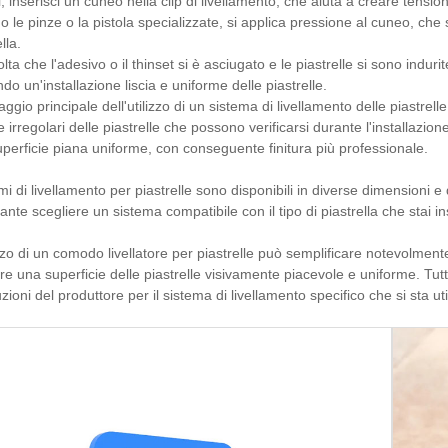
, inserisci un cuneo nella clip di livellamento, che aiuta a creare tensio
 le pinze o la pistola specializzate, si applica pressione al cuneo, che str
lla.
lta che l'adesivo o il thinset si è asciugato e le piastrelle si sono indurit
ndo un'installazione liscia e uniforme delle piastrelle.
taggio principale dell'utilizzo di un sistema di livellamento delle piastrelle
e irregolari delle piastrelle che possono verificarsi durante l'installazi
perficie piana uniforme, con conseguente finitura più professionale.
emi di livellamento per piastrelle sono disponibili in diverse dimensioni e 
ante scegliere un sistema compatibile con il tipo di piastrella che stai in
izzo di un comodo livellatore per piastrelle può semplificare notevolmente 
re una superficie delle piastrelle visivamente piacevole e uniforme. Tut
ruzioni del produttore per il sistema di livellamento specifico che si sta ut