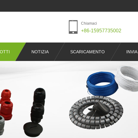
Chiamaci
+86-15957735002
OTTI
NOTIZIA
SCARICAMENTO
INVIA