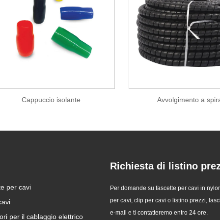
Cappuccio isolante
Avvolgimento a spir
i
Richiesta di listino pre
e per cavi
Come utilizzare i cavi sui fili?
Punte di manutenzio
Per domande su fascette per cavi in ​​nylon
cavo in nylon!
per cavi, clip per cavi o listino prezzi, lasc
avi
2024/12/24
2024/11/12
e-mail e ti contatteremo entro 24 ore.
ri per il cablaggio elettrico
Nel campo del lavoro elettrico,
Con lo sviluppo della so