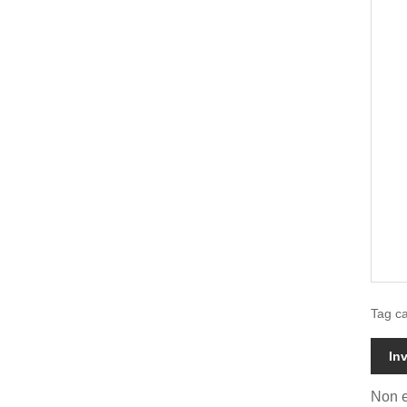
Tag ca
Inv
Non e