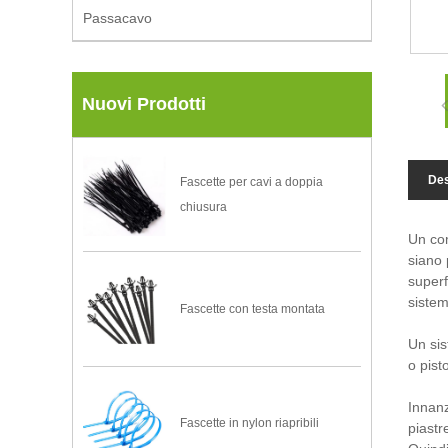
Passacavo
Nuovi Prodotti
Des
Fascette per cavi a doppia
chiusura
Un com
siano 
superf
sistem
Fascette con testa montata
Un sis
o pist
Innanz
Fascette in nylon riapribili
piastr