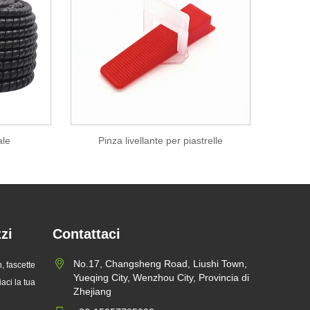
ale
Pinza livellante per piastrelle
zzi
Contattaci
ne del
No.17, Changsheng Road, Liushi Town,
, fascette
Yueqing City, Wenzhou City, Provincia di
iaci la tua
Zhejiang
cietà, anche