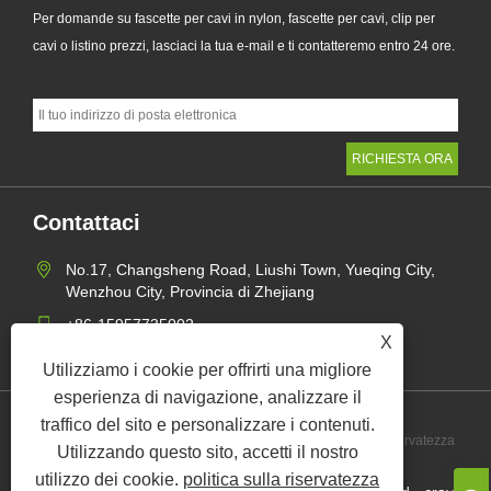
Per domande su fascette per cavi in ​​nylon, fascette per cavi, clip per
cavi o listino prezzi, lasciaci la tua e-mail e ti contatteremo entro 24 ore.
Contattaci
No.17, Changsheng Road, Liushi Town, Yueqing City,
Wenzhou City, Provincia di Zhejiang
+86-15957735002
X
gaohang@yagect.com
Utilizziamo i cookie per offrirti una migliore
esperienza di navigazione, analizzare il
traffico del sito e personalizzare i contenuti.
Links
Sitemap
RSS
XML
politica sulla riservatezza
Utilizzando questo sito, accetti il ​​nostro
utilizzo dei cookie.
politica sulla riservatezza