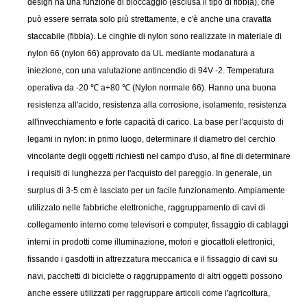
design ha una funzione di bloccaggio (esclusa il tipo di fibbia), che
può essere serrata solo più strettamente, e c'è anche una cravatta
staccabile (fibbia). Le cinghie di nylon sono realizzate in materiale di
nylon 66 (nylon 66) approvato da UL mediante modanatura a
iniezione, con una valutazione antincendio di 94V -2. Temperatura
operativa da -20 ℃ a+80 ℃ (Nylon normale 66). Hanno una buona
resistenza all'acido, resistenza alla corrosione, isolamento, resistenza
all'invecchiamento e forte capacità di carico. La base per l'acquisto di
legami in nylon: in primo luogo, determinare il diametro del cerchio
vincolante degli oggetti richiesti nel campo d'uso, al fine di determinare
i requisiti di lunghezza per l'acquisto del pareggio. In generale, un
surplus di 3-5 cm è lasciato per un facile funzionamento. Ampiamente
utilizzato nelle fabbriche elettroniche, raggruppamento di cavi di
collegamento interno come televisori e computer, fissaggio di cablaggi
interni in prodotti come illuminazione, motori e giocattoli elettronici,
fissando i gasdotti in attrezzatura meccanica e il fissaggio di cavi su
navi, pacchetti di biciclette o raggruppamento di altri oggetti possono
anche essere utilizzati per raggruppare articoli come l'agricoltura,