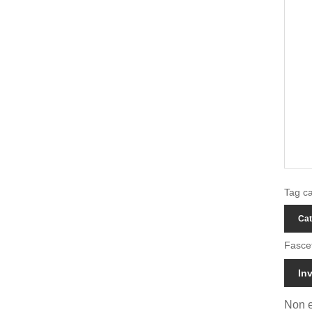
Tag ca
Cat
Fascet
Inv
Non e