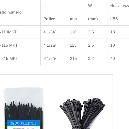
L
W
Resistenza
tto numero.
Pollice
mm
(mm)
LBS
-110MKT
4 1/3â³
110
2.5
18
-115 MKT
4 1/2â³
115
2.5
18
-215 MKT
8 1/2â³
215
3.2
40