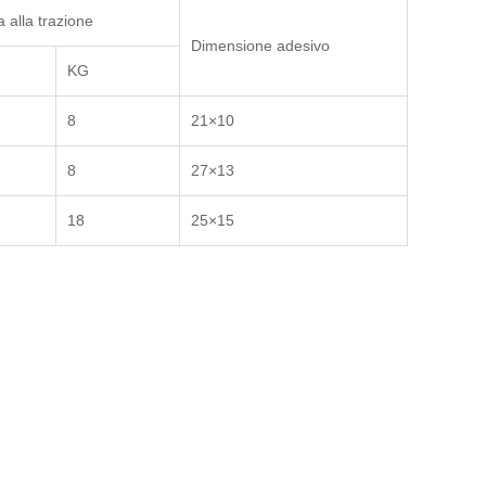
 alla trazione
Dimensione adesivo
KG
8
21×10
8
27×13
18
25×15