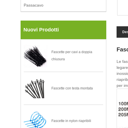
Passacavo
Nuovi Prodotti
Des
Fasc
Fascette per cavi a doppia
chiusura
Le fas
legare
inossi
riapri
per im
Fascette con testa montata
Fascette in nylon riapribili