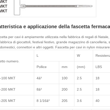
tteristica e applicazione della fascetta fermac
cetta per cavi è ampiamente utilizzata nella fabbrica di regali di Natale, f
fabbrica di giocattoli, festival festivo, grande magazzino di cancelleria
odomestici, connettori e altri oggetti. Fascetta per cavi in ​​nylon misurare
L
W
Resistenz
tto numero.
Pollice
mm
(mm)
LBS
-100 MKT
4â³
100
2.5
18
-200 MKT
8â³
200
2.5
18
-205 MKT
8 1/16â³
205
3.6
40