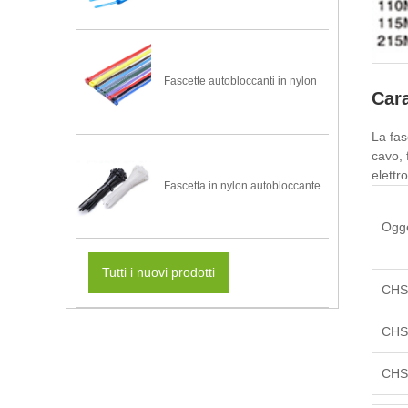
Fascette autobloccanti in nylon
Cara
La fas
cavo, 
elettr
Fascetta in nylon autobloccante
Ogge
Tutti i nuovi prodotti
CHS
CHS
CHS