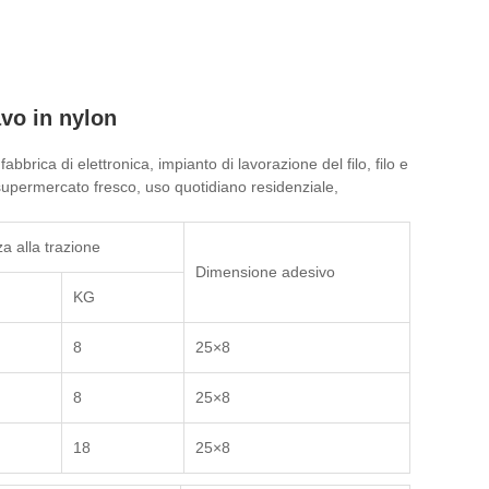
avo in nylon
abbrica di elettronica, impianto di lavorazione del filo, filo e
, supermercato fresco, uso quotidiano residenziale,
a alla trazione
Dimensione adesivo
KG
8
25×8
8
25×8
18
25×8