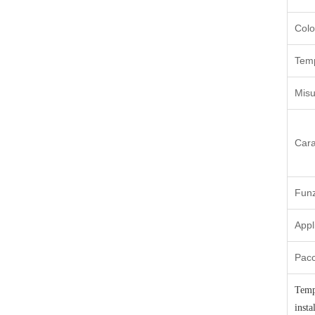
Colo
Temp
Misu
Cara
Funz
Appl
Pacc
Temp
insta