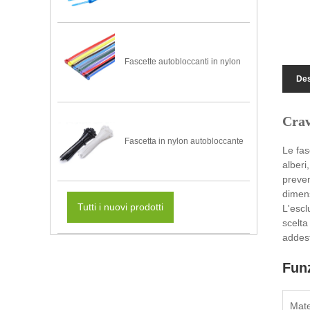
Fascette autobloccanti in nylon
Des
Crav
Fascetta in nylon autobloccante
Le fas
alberi
preven
dimens
Tutti i nuovi prodotti
L'escl
scelta
addest
Funz
Mate