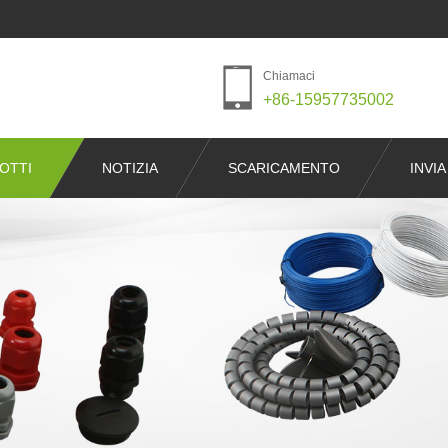
Chiamaci
+86-15957735002
OTTI
NOTIZIA
SCARICAMENTO
INVIA