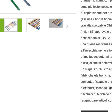
grande), lo stampo, il p
sono piuttosto meticolo
di esplorazione per pro
(esclusa il tipo di fibb
cravatta staccabile (fib
(nylon 66) approvato 
antincendio di 94V -2
una buona resistenza al
all'invecchiamento e for
primo luogo, determinar
d'uso, al fine di determ
un surplus di 3-5 cm è 
fabbriche elettroniche
computer, fissaggio di c
elettronici, fissando i 
pacchetti di biciclette
raggruppare articoli com