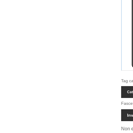
Tag ca
Cat
Fascet
Inv
Non e