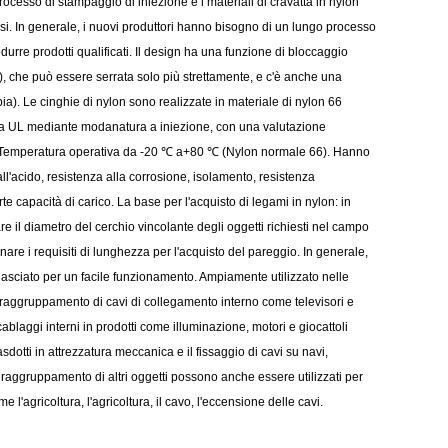
rocesso di stampaggio di iniezione e i materiali di cravatta in nylon
si. In generale, i nuovi produttori hanno bisogno di un lungo processo
durre prodotti qualificati. Il design ha una funzione di bloccaggio
ia), che può essere serrata solo più strettamente, e c'è anche una
bia). Le cinghie di nylon sono realizzate in materiale di nylon 66
da UL mediante modanatura a iniezione, con una valutazione
. Temperatura operativa da -20 ℃ a+80 ℃ (Nylon normale 66). Hanno
l'acido, resistenza alla corrosione, isolamento, resistenza
te capacità di carico. La base per l'acquisto di legami in nylon: in
e il diametro del cerchio vincolante degli oggetti richiesti nel campo
inare i requisiti di lunghezza per l'acquisto del pareggio. In generale,
lasciato per un facile funzionamento. Ampiamente utilizzato nelle
, raggruppamento di cavi di collegamento interno come televisori e
ablaggi interni in prodotti come illuminazione, motori e giocattoli
gasdotti in attrezzatura meccanica e il fissaggio di cavi su navi,
 o raggruppamento di altri oggetti possono anche essere utilizzati per
e l'agricoltura, l'agricoltura, il cavo, l'eccensione delle cavi.