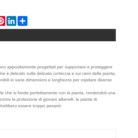
atsApp
Pinterest
LinkedIn
Share
 sono appositamente progettati per supportare e proteggere
he è delicato sulla delicata corteccia e sui rami della pianta,
onibili in varie dimensioni e lunghezze per ospitare diverse
rale che si fonde perfettamente con la pianta, rendendoli una
 come la protezione di giovani alberelli, le piante di
trebbero essere troppo pesanti.