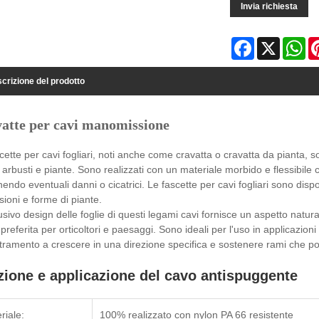
Invia richiesta
Facebook
X
Wh
crizione del prodotto
atte per cavi manomissione
cette per cavi fogliari, noti anche come cravatta o cravatta da pianta,
, arbusti e piante. Sono realizzati con un materiale morbido e flessibile c
endo eventuali danni o cicatrici. Le fascette per cavi fogliari sono disp
ioni e forme di piante.
usivo design delle foglie di questi legami cavi fornisce un aspetto natu
 preferita per orticoltori e paesaggi. Sono ideali per l'uso in applicazioni
ramento a crescere in una direzione specifica e sostenere rami che po
ione e applicazione del cavo antispuggente
riale:
100% realizzato con nylon PA 66 resistente