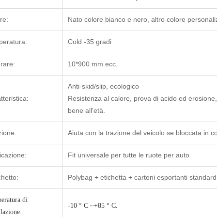
re:
Nato colore bianco e nero, altro colore personali
eratura:
Cold -35 gradi
rare:
10*900 mm ecc.
Anti-skid/slip, ecologico
tteristica:
Resistenza al calore, prova di acido ed erosione,
bene all'età.
ione:
Aiuta con la trazione del veicolo se bloccata in c
icazione:
Fit universale per tutte le ruote per auto
hetto:
Polybag + etichetta + cartoni esportanti standard
eratura di
-10 ° C ~+85 ° C.
llazione
: