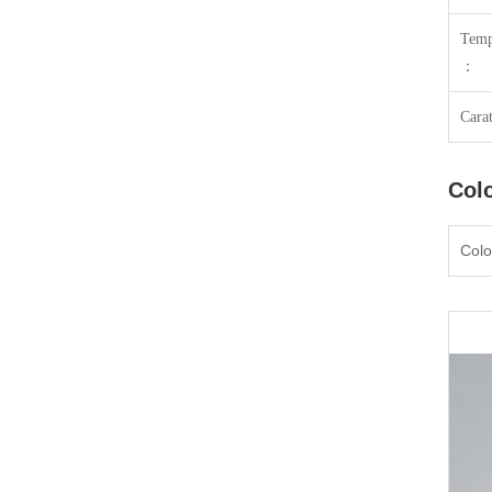
Temp
：
Carat
Colo
Colo